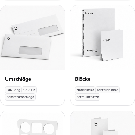
Umschläge
Blöcke
DIN-lang
C4 & C5
Notizblöcke
Schreibblöcke
Fensterumschläge
Formularsätze