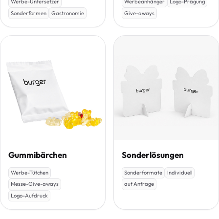
Werbe-Untersetzer
Werbeanhänger
Logo-Prägung
Sonderformen
Gastronomie
Give-aways
Gummibärchen
Sonderlösungen
Werbe-Tütchen
Sonderformate
Individuell
Messe-Give-aways
auf Anfrage
Logo-Aufdruck